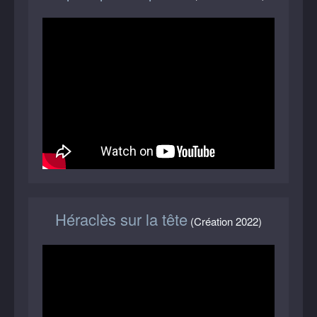
Héraclès sur la tête
(Création 2022)