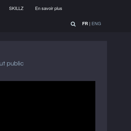
SKILLZ
En savoir plus
FR
|
ENG
ut public