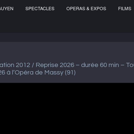
GUYEN
SPECTACLES
OPERAS & EXPOS
FILMS
tion 2012 / Reprise 2026 – durée 60 min – To
26 à l’Opéra de Massy (91)