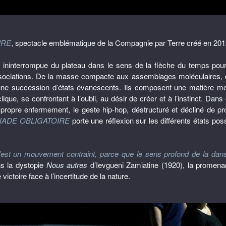
IRE
, spectacle emblématique de la Compagnie par Terre créé en 201
 ininterrompue du plateau dans le sens de la flèche du temps pour 
issociations. De la masse compacte aux assemblages moléculaires, de 
 une succession d’états évanescents. Ils composent une matière m
ue, se confrontant à l’oubli, au désir de créer et à l’instinct. Dans
 propre enfermement, le geste hip-hop, déstructuré et décliné de pro
ADE OBLIGATOIRE
porte une réflexion sur les différents états po
c’est un mouvement contraint, parce que le sens profond de la dan
s la dystopie
Nous autres
d’Ievgueni Zamiatine (1920), la promena
ictoire face à l’incertitude de la nature.