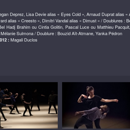
egan Deprez, Lisa Devie alias « Eyes Cold », Arnaud Duprat alias « 
d alias « Creesto », Dimitri Vandal alias « Dimust » / Doublures : Bet
el Hadj Brahim ou Cintia Golitin, Pascal Luce ou Matthieu Pacqui
 Mélanie Sulmona / Doublure : Bouzid Aït-Atmane, Yanka Pédron
012 :
Magali Duclos