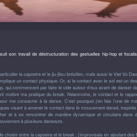
t son travail de déstructuration des gestuelles hip-hop et focali
rticulier la capoeira et le jiu-jitsu brésilien, mais aussi le Viet Vo 
 implique un contact physique. Or, si le contact avec le sol est un de
op, qui commencent par faire le vide autour d’eux avant de danser dans
i ont motivé ma pratique du break. Néanmoins, le contact et le rap
ux pour me consacrer à la danse. C’est pourquoi j’en fais l’une de m
iques visant à amener le contact dans le mouvement dansé, inspirés
er et à se rencontrer de manière dynamique et circulaire dans 
ouvement à plusieurs danseurs.
hoisir entre la capoeira et le break : j’improvisais en ajoutant des 