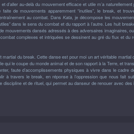
 et d’aller au-delà du mouvement efficace et utile m’a naturelleme
se faite de mouvements apparemment “inutiles”, le break, et trouv
d’entraînement au combat. Dans
Kata
, je décompose les mouvement
utiles” dans le sens du combat et du rapport à l’autre. Les huit brea
s de mouvements dansés adressés à des adversaires imaginaires, ou
combat complexes et intriquées se dessinent au gré du flux et du r
rit martial du break. Cette danse est pour moi un art véritable martial
ile qui le coupe du monde animal et de son rapport à la Terre, et tra
onter, faute d’accomplissements physiques à vivre dans le cadre de l
ir à travers le break, en réponse à l’oppression que nous fait s
e discipline et de rituel, qui permet au danseur de renouer avec de