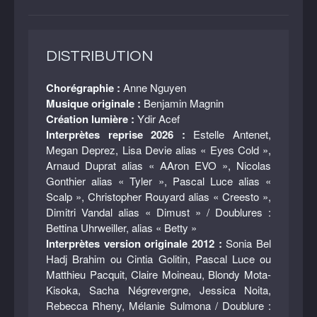
DISTRIBUTION
Chorégraphie :
Anne Nguyen
Musique originale :
Benjamin Magnin
Création lumière :
Ydir Acef
Interprètes reprise 2026 :
Estelle Antenet,
Megan Deprez, Lisa Devie alias « Eyes Cold »,
Arnaud Duprat alias « AAron EVO », Nicolas
Gonthier alias « Tyler », Pascal Luce alias «
Scalp », Christopher Rouyard alias « Creesto »,
Dimitri Vandal alias « Dimust » / Doublures :
Bettina Uhrweiller, alias « Betty »
Interprètes version originale 2012 :
Sonia Bel
Hadj Brahim ou Cintia Golitin, Pascal Luce ou
Matthieu Pacquit, Claire Moineau, Blondy Mota-
Kisoka, Sacha Négrevergne, Jessica Noita,
Rebecca Rheny, Mélanie Sulmona / Doublure :