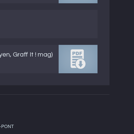
n, Graff It ! mag)
LE-PONT