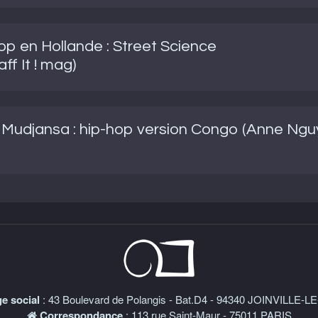
hop en Hollande : Street Science
f It ! mag)
Mudjansa : hip-hop version Congo (Anne Nguye
e social
: 43 Boulevard de Polangis - Bat.D4 - 94340 JOINVILLE-
Correspondance
: 113 rue Saint-Maur - 75011 PARIS