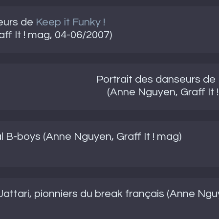
seurs de
Keep it Funky !
ff It ! mag, 04-06/2007)
Portrait des danseurs de
(Anne Nguyen, Graff It 
l B-boys (Anne Nguyen, Graff It ! mag)
ttari, pionniers du break français (Anne Nguye