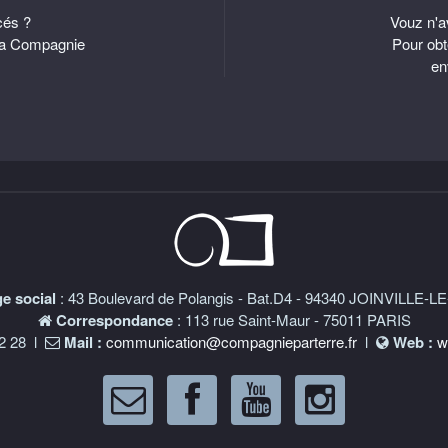
cés ?
Vouz n'a
 la Compagnie
Pour obt
en
e social
: 43 Boulevard de Polangis - Bat.D4 - 94340 JOINVILLE-
Correspondance
: 113 rue Saint-Maur - 75011 PARIS
82 28 l
Mail :
communication@compagnieparterre.fr
l
Web :
w