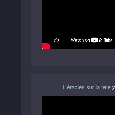
Héraclès sur la tête
(C