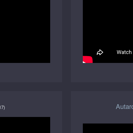
Autar
17)