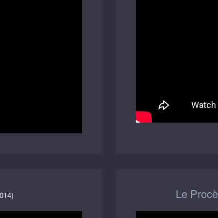
Le Proc
014)