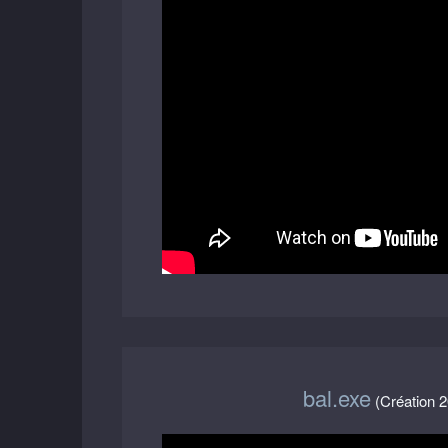
bal.exe
(Création 2