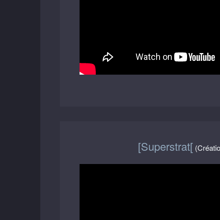
[Superstrat[
(Créati