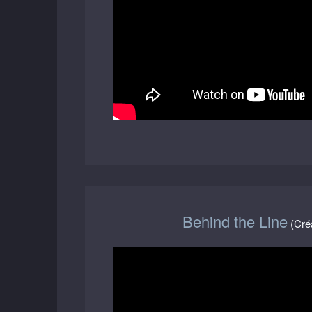
Behind the Line
(Créa