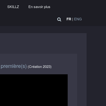
SKILLZ
En savoir plus
FR
|
ENG
 première(s)
(Création 2023)