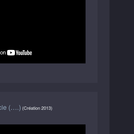
cie (….)
(Création 2013)