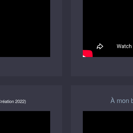
À mon 
réation 2022)