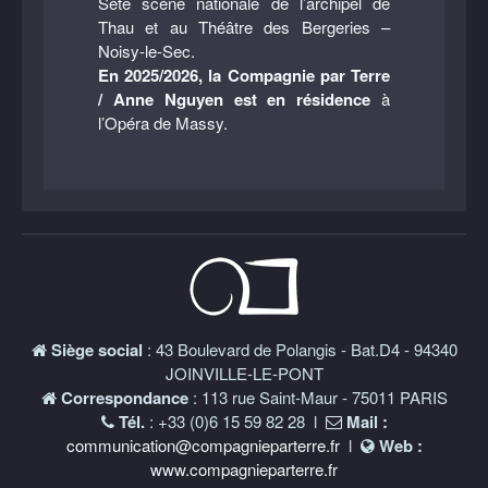
Sète scène nationale de l’archipel de
Thau et au Théâtre des Bergeries –
Noisy-le-Sec.
En 2025/2026, la Compagnie par Terre
/ Anne Nguyen est en résidence
à
l’Opéra de Massy.
Siège social
: 43 Boulevard de Polangis - Bat.D4 - 94340
JOINVILLE-LE-PONT
Correspondance
: 113 rue Saint-Maur - 75011 PARIS
Tél.
: +33 (0)6 15 59 82 28 l
Mail :
communication@compagnieparterre.fr
l
Web :
www.compagnieparterre.fr