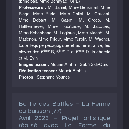
(principal), Mme Benayad (CPE)
Professeurs :
M. Baniel, Mme Bensmail, Mme
Biega, Mme Burlet, Mme Collet, M. Coutant,
Mme Debant, M. Gasmi, M. Greco, M.
Halftermeyer, Mme Hourcade, M. Jacques,
Mme Kabachene, M. Leglouet, Mme Maachi, M.
Matignon, Mme Prieur, Mme Turpin, M. Wagner,
toute l’équipe pédagogique et administrative, les
ème
ème
ème
élèves des 6
B, 6
D et 5
D, la chorale
et M. Evin
Images teaser :
Mounir Amhiln, Sabri Sidi-Ouis
Réalisation teaser :
Mounir Amhiln
Photos :
Stephane Younes
Battle des Battles – La Ferme
du Buisson (77)
Avril 2023 – Projet artistique
réalisé avec La Ferme du