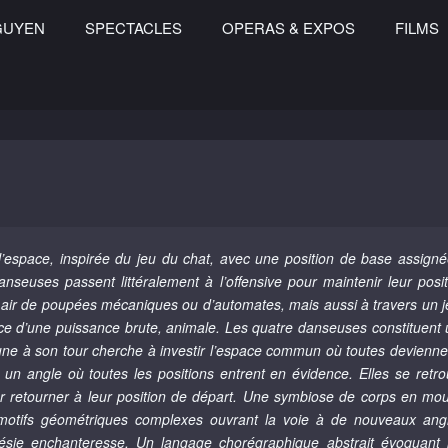
GUYEN
SPECTACLES
OPERAS & EXPOS
FILMS
’espace, inspirée du jeu du chat, avec une position de base assign
danseuses passent littéralement à l’offensive pour maintenir leur po
air de poupées mécaniques ou d’automates, mais aussi à travers un je
pace d’une puissance brute, animale. Les quatre danseuses constituent 
ne à son tour cherche à investir l’espace commun où toutes devienne
un angle où toutes les positions entrent en évidence. Elles se retro
ur retourner à leur position de départ. Une symbiose de corps en mou
tifs géométriques complexes ouvrant la voie à de nouveaux angle
oésie enchanteresse. Un langage chorégraphique abstrait évoquant 