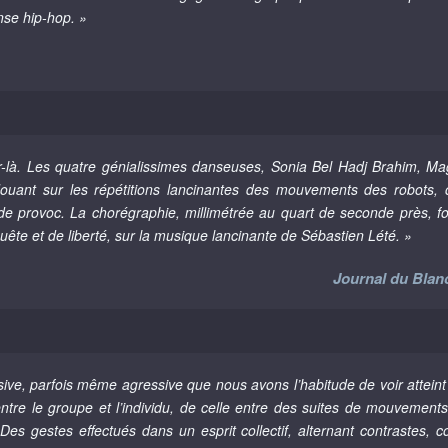
nse hip-hop. »
-là. Les quatre génialissimes danseuses, Sonia Bel Hadj Brahim, Mag
 Jouant sur les répétitions lancinantes des mouvements des robots, c
e provoc. La chorégraphie, millimétrée au quart de seconde près, foi
ête et de liberté, sur la musique lancinante de Sébastien Lété. »
Journal du Blanc
ive, parfois même agressive que nous avons l’habitude de voir atteint 
 entre le groupe et l’individu, de celle entre des suites de mouvement
 Des gestes effectués dans un esprit collectif, alternant contrastes,