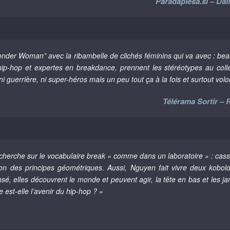
Paradaplesa.si – Dal
nder Woman” avec la ribambelle de clichés féminins qui va avec : beaut
p-hop et expertes en breakdance, prennent les stéréotypes au colle
guerrière, ni super-héros mais un peu tout ça à la fois et surtout volon
Télérama Sortir – 
herche sur le vocabulaire break « comme dans un laboratoire » : casser
lon des principes géométriques. Aussi, Nguyen fait vivre deux kobol
é, elles découvrent le monde et peuvent agir, la tête en bas et les ja
est-elle l’avenir du hip-hop ? »