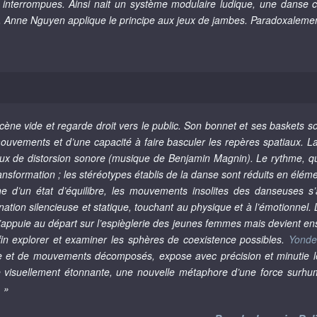
ires interrompues. Ainsi nait un système modulaire ludique, une danse c
Anne Nguyen applique le principe aux jeux de jambes. Paradoxalement, 
ne vide et regarde droit vers le public. Son bonnet et ses baskets son
mouvements et d’une capacité à faire basculer les repères spatiaux. 
x de distorsion sonore (musique de Benjamin Magnin). Le rythme, qui à 
ransformation ; les stéréotypes établis de la danse sont réduits en él
e d’un état d’équilibre, les mouvements insolites des danseuses s’a
ation silencieuse et statique, touchant au physique et à l’émotionnel. L
 s’appuie au départ sur l’espièglerie des jeunes femmes mais devient ensu
fin explorer et examiner les sphères de coexistence possibles.
Yond
se et de mouvements décomposés, expose avec précision et minutie 
visuellement étonnante, une nouvelle métaphore d’une force surhum
 »