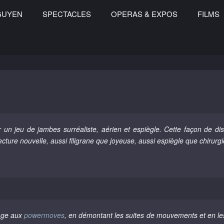
GUYEN
SPECTACLES
OPERAS & EXPOS
FILMS
r un jeu de jambes surréaliste, aérien et espiègle. Cette façon de d
cture nouvelle, aussi filigrane que joyeuse, aussi espiègle que chirurg
age aux
powermoves
, en démontant les suites de mouvements et en les