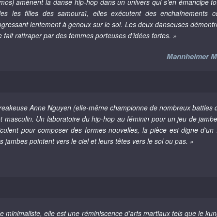
os] amènent la danse hip-hop dans un univers qui s’en émancipe tota
es les filles des samouraï, elles exécutent des enchaînements c
ogressant lentement à genoux sur le sol. Les deux danseuses démontrent u
fait rattraper par des femmes porteuses d’idées fortes. »
Mannheimer Mo
a breakeuse Anne Nguyen (elle-même championne de nombreux battles 
ôt masculin. Un laboratoire du hip-hop au féminin pour un jeu de jambes
iculent pour composer des formes nouvelles, la pièce est digne d’un 
jambes pointent vers le ciel et leurs têtes vers le sol ou pas. »
 minimaliste, elle est une réminiscence d’arts martiaux tels que le k